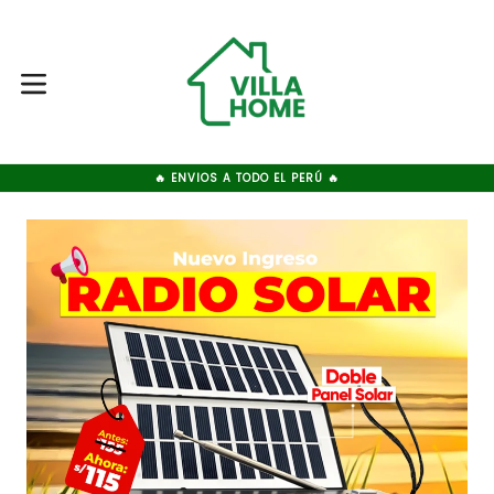
Ir
directamente
al
contenido
expandir/colapsar
🔥 ENVIOS A TODO EL PERÚ 🔥