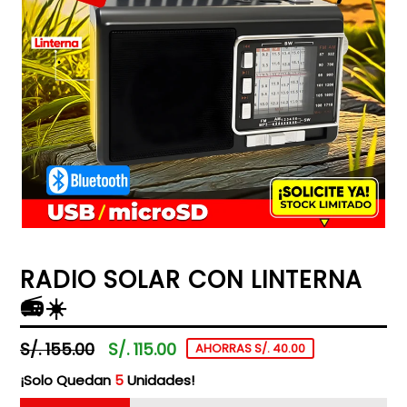
RADIO SOLAR CON LINTERNA
📻☀️
Precio
S/. 155.00
S/. 115.00
AHORRAS S/. 40.00
habitual
¡Solo Quedan
5
Unidades!